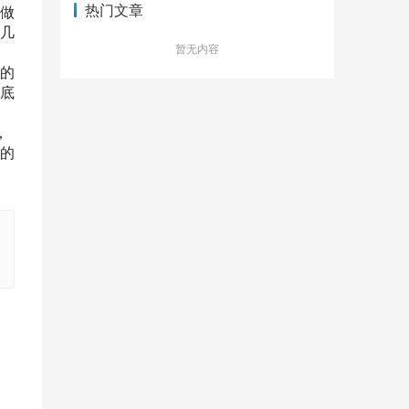
热门文章
做
几
暂无内容
的
底
，
的