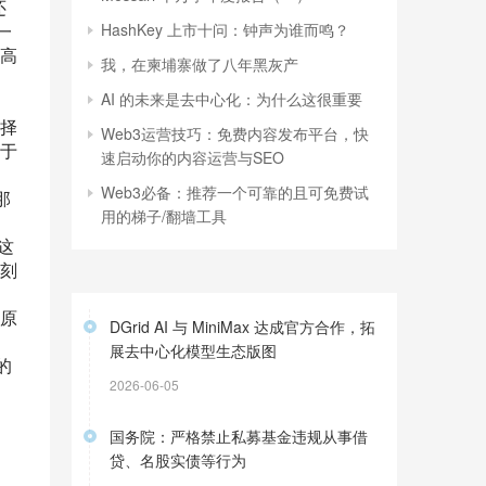
还
HashKey 上市十问：钟声为谁而鸣？
一
高
我，在柬埔寨做了八年黑灰产
AI 的未来是去中心化：为什么这很重要
择
Web3运营技巧：免费内容发布平台，快
于
速启动你的内容运营与SEO
Web3必备：推荐一个可靠的且可免费试
那
用的梯子/翻墙工具
这
刻
原
DGrid AI 与 MiniMax 达成官方合作，拓
展去中心化模型生态版图
的
2026-06-05
国务院：严格禁止私募基金违规从事借
贷、名股实债等行为