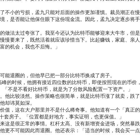
了不小的亏损，孟九只能对后面的操作更加谨慎。裁员潮正在慢
境，是否能让他保住眼下这份现金流。因此，孟九决定逐步将手
的做法太过夸张了。我至今还认为比特币能够迎来大牛市，但是
慢慢要来了，既然活着就应该珍惜当下。比起赚钱，家庭、亲人
富的机会，我也不后悔。」
可能退圈的，但他早已把一部分比特币换成了房子。
的。最高峰的时候，他拥有接近四位数的比特币，即使按照现在的币价
。「不是不看好比特币，就是为了分散风险配置一下资产。」
。他比较淡然。操作策略也很简单，就是比特币涨了就卖，跌了
他却讳莫如深。
价值，这在大户那里并不是什么稀奇事。他知道有一个「真正的
买了几十套房子。「位置都是好地方，事实证明，也更保值。」
来这是很正常的事情。杠杆太高、没有新增资金进场，突然暴跌
他更不可能因此而退圈。他还表示：「适当的时候，我会买一点