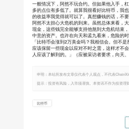
一般情况下，阿然不玩合约。但如果他入手，杠
多的点位有多低了。就算我很看好比特币，我也
的收益率我觉得就可以了。真想赚钱的话，不要
阿然不太担心大危机的到来。虽然总体来看，大
现金，这些钱完全能够支持他熬到大危机结束，
中意的资产。也许在向天和孟九看来，危险的时
「比特币会涨到2万美金吗？我相信会。但不是
应该保留一些现金以应对不时之需，这样才不会
人应该了解到的。」（应被采访者要求，向天、
申明：本站所发布文章仅代表个人观点，不代表ChainX
提示：投资有风险，入市须谨慎。本资讯不作为投资理
比特币