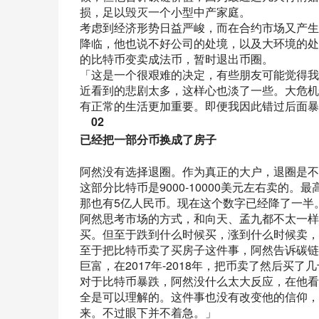
损，足以毁灭一个小型中产家庭。
考虑到经济形势日益严峻，而在合约市场又产生
降临，他也说不好公司的处境，以及大环境的处
的比特币变卖成法币，暂时退出币圈。
「这是一个很艰难的决定，有些朋友可能觉得我
近看到的悲剧太多，这样心也淡了一些。大危机
有正常的生活更加重要。即便我因此错过后面暴
02
已经把一部分币换成了房子
阿然没有选择退圈。作为真正的大户，退圈是不
这部分比特币是9000-10000美元左右卖
那也有5亿人民币。现在这个数字已经降了一半
阿然思考市场的方式，和向天、孟九都不太一样
买。但至于跌到什么时候买，涨到什么时候卖，
至于把比特币卖了买房子这件事，阿然告诉碳链
巨富，在2017年-2018年，把币卖了然后
对于比特币暴跌，阿然没什么太大反应，在他看
全是可以理解的。这件事也没有改变他的信仰，
来。不过眼下并不着急。」