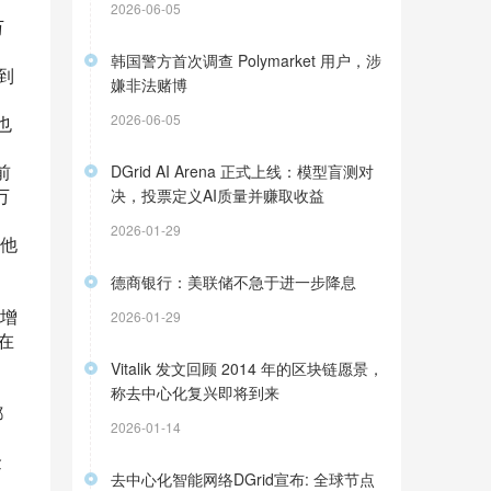
2026-06-05
万
韩国警方首次调查 Polymarket 用户，涉
到
嫌非法赌博
2026-06-05
也
前
DGrid AI Arena 正式上线：模型盲测对
万
决，投票定义AI质量并赚取收益
2026-01-29
他
德商银行：美联储不急于进一步降息
增
2026-01-29
在
Vitalik 发文回顾 2014 年的区块链愿景，
称去中心化复兴即将到来
都
2026-01-14
金
去中心化智能网络DGrid宣布: 全球节点