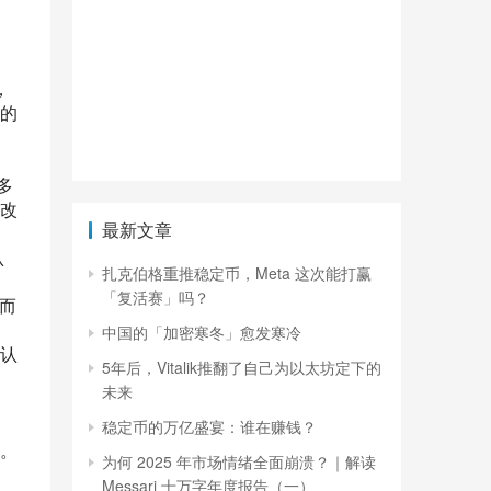
，
的
多
改
最新文章
认
扎克伯格重推稳定币，Meta 这次能打赢
「复活赛」吗？
而
中国的「加密寒冬」愈发寒冷
他认
5年后，Vitalik推翻了自己为以太坊定下的
未来
，
稳定币的万亿盛宴：谁在赚钱？
了。
为何 2025 年市场情绪全面崩溃？｜解读
Messari 十万字年度报告（一）