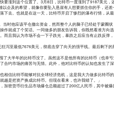
要涨到这个位置了。3月8日，比特币一度涨到了9187美元，
人难以企及的希望，就像你要坠入悬崖有人想要抓住你的手，还差
落下去。也就是在这一天，比特币开启了惨烈的瀑布行情，从最
。
BTC。当时他应该平仓撤出资金，然而整个人的脑子已经处于蒙圈状
操作就成了个笑话。一同做多的朋友告诉我，你既然看准方向选
。而且我认为市场不会一下子跌光，暴跌之后应当有止跌反弹，
美元狂泻至最低7676美元，彻底击穿了向天的强平线。最后剩下的
向天囤了大半年的比特币没了。虽然这不是他所有的比特币（也幸亏
了合约市场的痛苦与无情。此外，他对比特币的认知也发生了深
也相信比特币能够对抗全球经济危机，这是我大力做多比特币的
就越是把资产换成比特币。但现在看来，也许我错了。」
，加密货币衍生品市场爆仓总额超过了200亿人民币，其中被爆