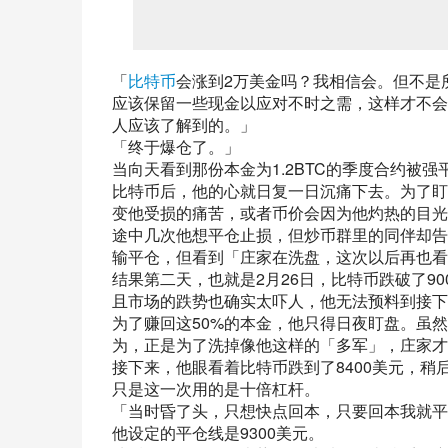
「
比特币
会涨到2万美金吗？我相信会。但不是
应该保留一些现金以应对不时之需，这样才不会
人应该了解到的。」
「终于爆仓了。」
当向天看到那份本金为1.2BTC的季度合约被强
比特币后，他的心就日复一日沉痛下去。为了盯
变他受损的痛苦，或者币价会因为他灼热的目光
途中几次他想平仓止损，但炒币群里的同伴却告
输平仓，但看到「庄家在洗盘，这次以后再也看
结果第二天，也就是2月26日，比特币跌破了9
且市场的跌势也确实太吓人，他无法预料到接下
为了赚回这50%的本金，他只得日夜盯盘。虽
为，正是为了洗掉像他这样的「多军」，庄家才
接下来，他眼看着比特币跌到了8400美元，
只是这一次用的是十倍杠杆。
「当时昏了头，只想快点回本，只要回本我就平
他设定的平仓线是9300美元。