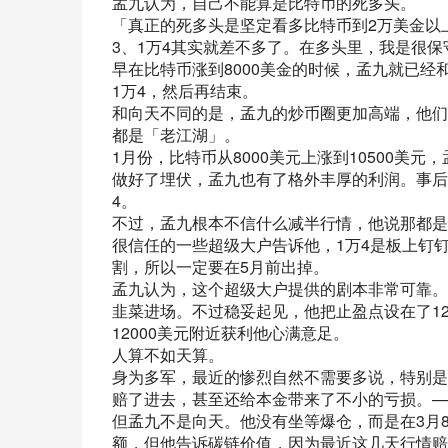
孟九认为，自己不能算是比特币的死多头。
「真正的死多头是坚定看多比特币到2万美金以
3、1万4其实就差不多了。在多头里，我是很保
早在比特币涨到8000美金的时候，孟九就已
1万4，然后再结束。
和向天不同的是，孟九的炒币圈更加高端，他们
都是「老江湖」。
1月份，比特币从8000美元上涨到10500
做好了埋伏，孟九也有了格外丰厚的利润。事后
4。
不过，孟九根本不信什么减半行情，他说那都是
很信任的一些超级大户告诉他，1万4是板上钉
割，所以一定要在5月前出掉。
孟九认为，这个超级大户提供的剧本非常可靠。
韭菜进场。不过稳妥起见，他把止盈点设在了1
12000美元附近获利他心满意足。
人算不如天算。
身为多军，最近的惨烈自然不需要多说，特别是
赔了进去，甚至还给本金带来了不小的亏损。—
但孟九不是向天。他没有坐等爆仓，而是在3月
额，但他告诉碳链价值，因为最近这几天行情赔