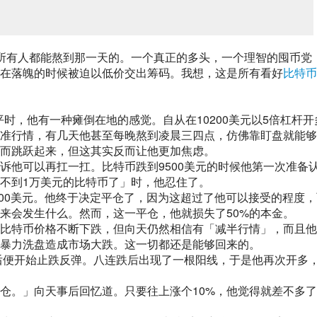
所有人都能熬到那一天的。一个真正的多头，一个理智的囤币党
在落魄的时候被迫以低价交出筹码。我想，这是所有看好
比特币
平时，他有一种瘫倒在地的感觉。自从在10200美元以5倍杠杆开
准行情，有几天他甚至每晚熬到凌晨三四点，仿佛靠盯盘就能够
而跳跃起来，但这其实反而让他更加焦虑。
诉他可以再扛一扛。比特币跌到9500美元的时候他第一次准备
不到1万美元的比特币了」时，他忍住了。
000美元。他终于决定平仓了，因为这超过了他可以接受的程度，
来会发生什么。然而，这一平仓，他就损失了50%的本金。
然比特币价格不断下跌，但向天仍然相信有「减半行情」，而且
暴力洗盘造成市场大跌。这一切都还是能够回来的。
稍后便开始止跌反弹。八连跌后出现了一根阳线，于是他再次开多
仓。」向天事后回忆道。只要往上涨个10%，他觉得就差不多