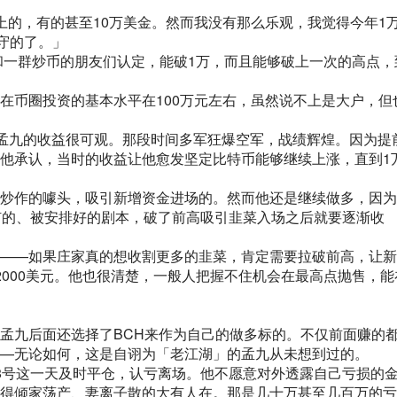
上的，有的甚至10万美金。然而我没有那么乐观，我觉得今年1
守的了。」
经和一群炒币的朋友们认定，能破1万，而且能够破上一次的高点，
在币圈投资的基本水平在100万元左右，虽然说不上是大户，但
美元，孟九的收益很可观。那段时间多军狂爆空军，战绩辉煌。因为提
他承认，当时的收益让他愈发坚定比特币能够继续上涨，直到1
炒作的噱头，吸引新增资金进场的。然而他还是继续做多，因为
钉的、被安排好的剧本，破了前高吸引韭菜入场之后就要逐渐收
——如果庄家真的想收割更多的韭菜，肯定需要拉破前高，让新
2000美元。他也很清楚，一般人把握不住机会在最高点抛售，能
孟九后面还选择了BCH来作为自己的做多标的。不仅前面赚的
—无论如何，这是自诩为「老江湖」的孟九从未想到过的。
8号这一天及时平仓，认亏离场。他不愿意对外透露自己亏损的
得倾家荡产、妻离子散的大有人在。那是几十万甚至几百万的亏