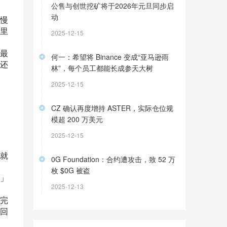
公售与创世挖矿将于2026年元旦同步启
动
慢
里
2025-12-15
最
何一：希望将 Binance 变成“亚马逊雨
还
林”，每个员工都能长成参天大树
2025-12-15
CZ 确认再度增持 ASTER，实际仓位规
模超 200 万美元
，
2025-12-15
就
0G Foundation：合约遭攻击，致 52 万
枚 $0G 被盗
」
2025-12-13
完
回