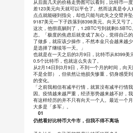
从后面几天的价格走势图可以看到，比特币一度快
差123美元向天就可以平仓了。然而这真是令
点点就能碰到指尖，却也只能与此失之交臂并坠
9187美元一下子跌落到8398美元。向天又亏了
这次，他彻底躺到了，1.2BTC亏到就剩0.5
态。「极度的焦虑后就变成了灰心，觉得自己的
了做多，就应该少操作，不然本金只会越来越少
是选择了继续等一天。」
也就是在一天之后的3月9日，比特币从8399
0.5个比特币，也就这么失去了。
从2月14日到3月9日，不到一个月的时间，
不是全部），但依然让他损失惨重，切身感受到
的变化。
「之前我相信有减半行情，就算没有减半行情我
因。疫情越来越严重，经济形势越来越不好，我
有这样经历的并不只有向天一个人。最近一个月
大多是「多军」。
01
仍然看好比特币大牛市，但我不得不离场