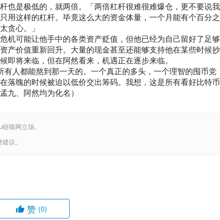
杆也是极低的，就两倍。「两倍杠杆很难很难爆仓，更不要说我
只用这样的杠杆。毕竟这么大的资金体量，一个月能有个百分之
太贪心。」
危机可能让他手中的各类资产贬值，但他已经为自己留好了足够
资产价值重新回升。大量的现金甚至还能够支持他在某些时候抄
候即将来临，但在阿然看来，机遇正在逐步来临。
所有人都能熬到那一天的。一个真正的多头，一个理智的囤币党
在落魄的时候被迫以低价交出筹码。我想，这是所有看好比特币
孟九、阿然均为化名）
iu链嗅网立场。
财建议。
赞
(0)