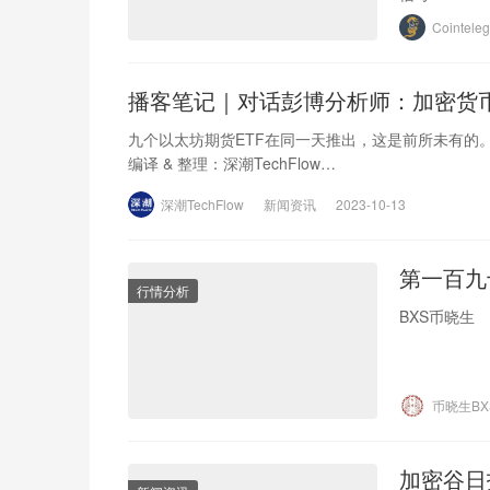
Cointel
播客笔记｜对话彭博分析师：加密货币 
九个以太坊期货ETF在同一天推出，这是前所未有的
编译 & 整理：深潮TechFlow
同一周，9个以太坊ETF被同时批准通过。
主持人：Dacid & …
深潮TechFlow
新闻资讯
2023-10-13
所有这些被 SEC 批准的以太坊 ETF，对加密货币意
在Bankless播客的这一集中，主持人Dacid和Ryan与Blo
的多个以太坊期货ETF（交易所交易基金）及其对加
行情分析
BXS币晓生
币晓生BX
加密谷日