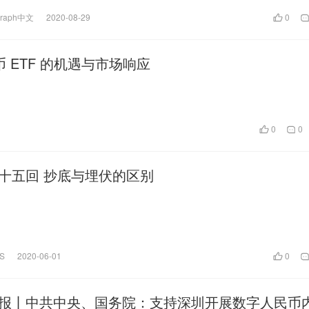
egraph中文
2020-08-29
0
ETF 的机遇与市场响应
。
0
0
味着什么？比特币 ETF 会是下一个吗？
omberg Intelligence的分析师Eric Balchunas探讨了最近在美国首次推
密货币市场的影响。
第一百九十五回 抄底与埋伏的区别
S
2020-06-01
0
报丨中共中央、国务院：支持深圳开展数字人民币