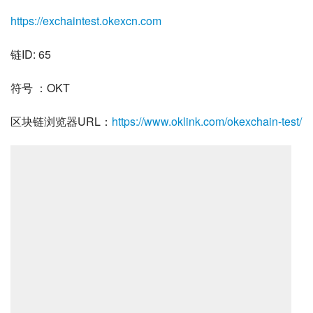
https://exchaintest.okexcn.com
链ID: 65
符号 ：OKT
区块链浏览器URL：
https://www.oklink.com/okexchain-test/