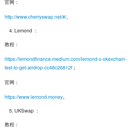
官网：
http://www.cherryswap.net/#/
。
Lemond ：
教程：
https://lemondfinance.medium.com/lemond-x-okexchain-
test-to-get-airdrop-cc48c26812f
；
官网：
https://www.lemond.money
。
UKSwap ：
教程：