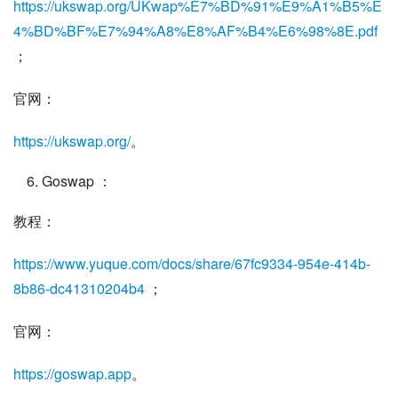
https://ukswap.org/UKwap%E7%BD%91%E9%A1%B5%E
4%BD%BF%E7%94%A8%E8%AF%B4%E6%98%8E.pdf
；
官网：
https://ukswap.org/
。
Goswap ：
教程：
https://www.yuque.com/docs/share/67fc9334-954e-414b-
8b86-dc41310204b4
 ；
官网：
https://goswap.app
。