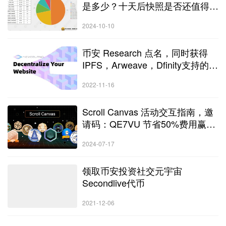
是多少？十天后快照是否还值得参
与？
2024-10-10
币安 Research 点名，同时获得
IPFS，Arweave，Dfinity支持的
Web3云计算平台4EVERLAND参
2022-11-16
与交互，埋伏空投喂饭级教程
Scroll Canvas 活动交互指南，邀
请码：QE7VU 节省50%费用赢未
来空投
2024-07-17
领取币安投资社交元宇宙
Secondlive代币
2021-12-06