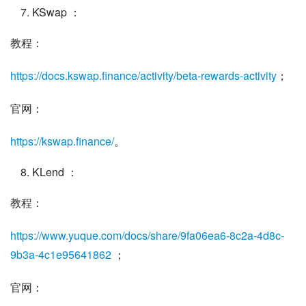
KSwap ：
教程：
https://docs.kswap.finance/activity/beta-rewards-activity
；
官网：
https://kswap.finance/
。
KLend ：
教程：
https://www.yuque.com/docs/share/9fa06ea6-8c2a-4d8c-
9b3a-4c1e95641862
 ；
官网：