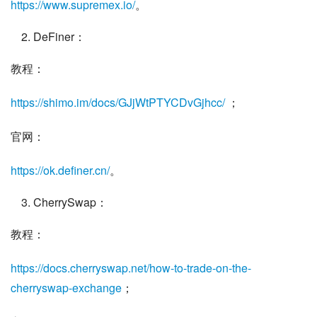
https://www.supremex.io/
。
DeFiner：
教程：
https://shimo.im/docs/GJjWtPTYCDvGjhcc/
 ；
官网：
https://ok.definer.cn/
。
CherrySwap：
教程：
https://docs.cherryswap.net/how-to-trade-on-the-
cherryswap-exchange
； 