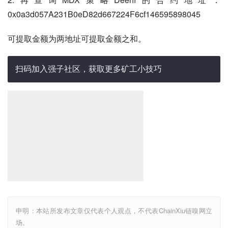
0x0a3d057A231B0eD82d667224F6cf146595898045
可提取金额为两地址可提取金额之和。
扫码加入强子社区，获取更多矿工小技巧
申明：本站所发布文章仅代表个人观点，不代表ChainXiu链嗅网立
场。