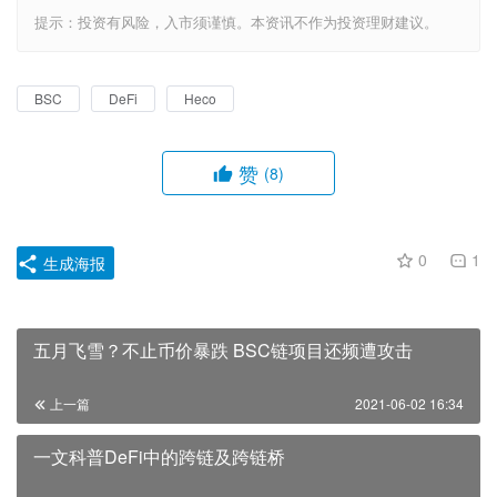
提示：投资有风险，入市须谨慎。本资讯不作为投资理财建议。
BSC
DeFi
Heco
赞
(8)
0
1
生成海报
五月飞雪？不止币价暴跌 BSC链项目还频遭攻击
上一篇
2021-06-02 16:34
一文科普DeFi中的跨链及跨链桥