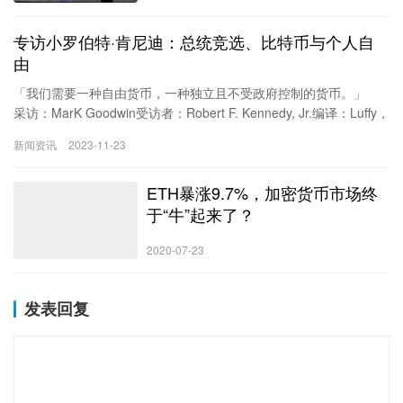
专访小罗伯特·肯尼迪：总统竞选、比特币与个人自
由
「我们需要一种自由货币，一种独立且不受政府控制的货币。」
采访：MarK Goodwin受访者：Robert F. Kennedy, Jr.编译：Luffy，
Foresight News
新闻资讯
2023-11-23
乘坐飞机、渡轮和火车，匆匆赶来纽约曼哈顿的我发现自己只有三
十多分钟的时间准备一场重要的采访。我即将在在哈德逊广场酒店
ETH暴涨9.7%，加密货币市场终
三十多层的高处与总统候选人小罗伯特·F·肯尼迪 (Robert F.
Kennedy, Jr.) 坐下来交谈。电影制片人 Jeremy Poley 拍摄了大约
于“牛”起来了？
四十分钟 RFK 回答我们问题的视频。…
2020-07-23
发表回复