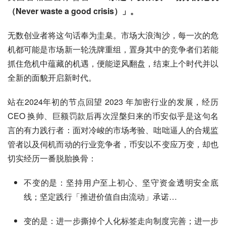
（Never waste a good crisis）」。
无数创业者将这句话奉为圭臬。市场大浪淘沙，每一次的危
机都可能是市场新一轮洗牌重组，置身其中的竞争者们若能
抓住危机中蕴藏的机遇，便能逆风翻盘，结束上个时代并以
全新的面貌开启新时代。
站在2024年初的节点回望 2023 年加密行业的发展，经历 
CEO 换帅、巨额罚款后再次涅槃归来的币安似乎是这句名
言的有力践行者：面对冷峻的市场考验、咄咄逼人的合规监
管者以及伺机而动的行业竞争者，币安以不变应万变，却也
切实经历一番脱胎换骨：
不变的是：坚持用户至上初心、坚守资金透明安全底
线；坚定践行「推进价值自由流动」承诺…
变的是：进一步撕掉个人化标签走向制度完善；进一步