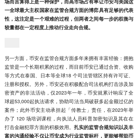
场而言算得上是一种保护，而高市场占有率让币安与美国这
一全球最大主权国家在监管合规方面的博弈具有足够的代表
性，这注定是一个艰难的过程，但两者之间每一步的权衡与
较量都在一定程度上推动行业走向合规。
另一方面，币安在监管合规方面多年来拥有丰富经验：拥抱
监管是一个长期积累的过程，而目前币安已通过合资、收购
等方式在泰国、日本等全球18 个司法管辖区持有许可证、
注册和授权。另外，币安还在积极配合司法机构打击涉及加
密资产的非法活动，仅2023年一年，币安就累计响应了全
球超53,000起执法请求，协助司法当局破获多起金额过亿的
案件；此外币安主动承担起「传教士」责任，在2023年举
办了 120 场培训课程，向执法人员科普加密知识及其在在
打击金融犯罪方面的积极效用。
扎实的监管合规知识以及丰
富的沟通经验不仅让币安成为行业监管标杆，更能够帮助币