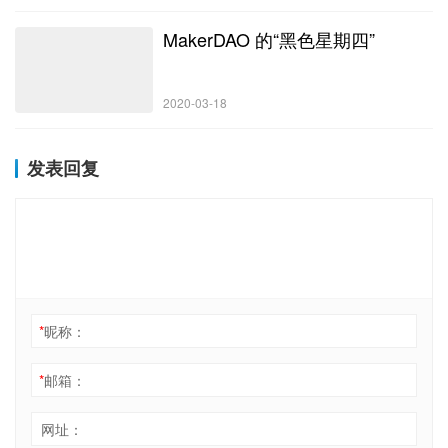
多场周边活动，Web3 从业人员、开发者、KOL 以及 Crypto 爱好者
MakerDAO 的“黑色星期四”
在这里讨论基础设施、DeFi、社交、NFT、元宇宙以及链游，碰撞
出了更多的思想火花和可能性。
Foresight News 收集整理了其中一部分来记录韩国 Crypto 之行，
…
2020-03-18
发表回复
*
昵称：
*
邮箱：
网址：