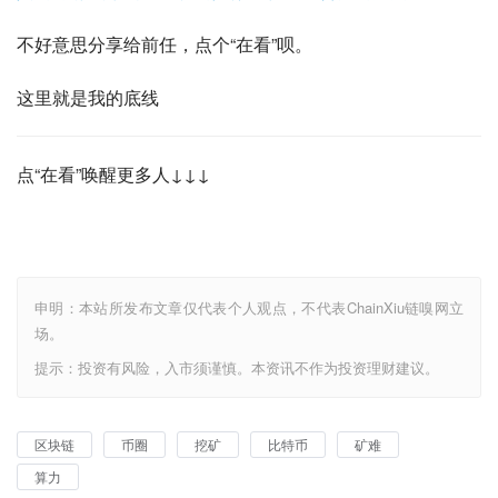
不好意思分享给前任，点个“在看”呗。
这里就是我的底线
点“在看”唤醒更多人↓↓↓
申明：本站所发布文章仅代表个人观点，不代表ChainXiu链嗅网立
场。
提示：投资有风险，入市须谨慎。本资讯不作为投资理财建议。
区块链
币圈
挖矿
比特币
矿难
算力