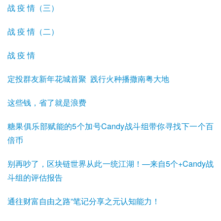
战 疫 情（三）
战 疫 情（二）
战 疫 情
定投群友新年花城首聚 践行火种播撒南粤大地
这些钱，省了就是浪费
糖果俱乐部赋能的5个加号Candy战斗组带你寻找下一个百
倍币
别再吵了，区块链世界从此一统江湖！—来自5个+Candy战
斗组的评估报告
通往财富自由之路”笔记分享之元认知能力！