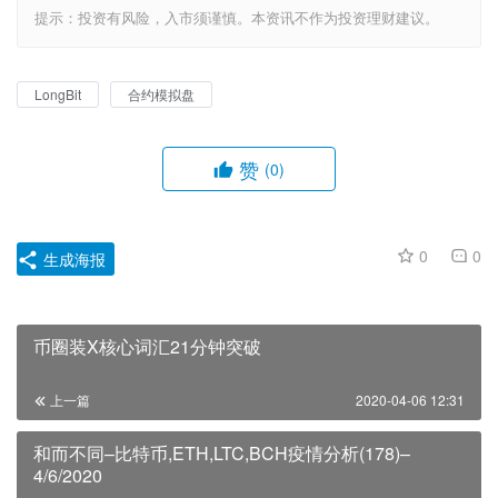
提示：投资有风险，入市须谨慎。本资讯不作为投资理财建议。
LongBit
合约模拟盘
赞
(0)
0
0
生成海报
币圈装X核心词汇21分钟突破
上一篇
2020-04-06 12:31
和而不同–比特币,ETH,LTC,BCH疫情分析(178)–
4/6/2020