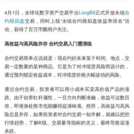
4月1日，全球化数字资产交易平台
LongBit
正式开放永续
合
约模拟盘
交易，同时上线“永续合约模拟盘收益率排名”活
动，获得了百万币圈用户关注。
高
收益与
高
风险
并存 合约交易入门需
演练
合约交易简单点说就是：现在约好未来某个时间、地点，交
易一定数量的某种商品。它是为了对冲现货风险而设计的，
通过预判锁定收益成本，对冲现货价格大幅波动的风险。
通过合约交易，投资者可以用小成本买卖高价值产品的涨
跌。由于自带杠杆属性，一旦方向判断准确，收益可达数百
倍，即便身处熊市也能赚得盆满钵满。然而，高收益与高风
险总是并存，如果投资者对合约交易一知半解，就难以把控
行情趋势，了解K线、交易量等指标的含义，最终导致追涨
杀跌。