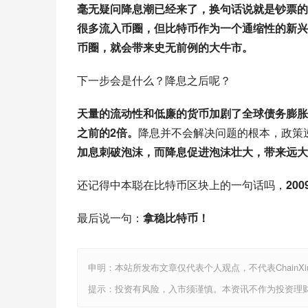
毫无疑问降息潮已经来了，换句话说就是钞票的
很多流入币圈，但比特币作为一个通缩性的新兴
币圈，就会带来史无前例的大牛市。
下一步会是什么？降息之后呢？
天量的流动性和低廉的货币加剧了全球债务膨胀的
之前的2倍。
降息并不会解决问题的根本，政策
加息刺破泡沫，而降息促进泡沫壮大，带来远大
还记得中本聪在比特币区块上的一句话吗，
20
最后说一句：
拿稳比特币！
申明：本站所发布文章仅代表个人观点，不代表ChainX
提示：投资有风险，入市须谨慎。本资讯不作为投资理