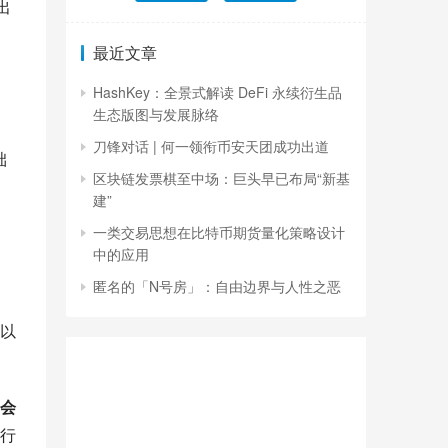
出
最近文章
HashKey：全景式解读 DeFi 永续衍生品
生态版图与发展脉络
刀锋对话 | 何一领衔币安天团成功出道
础
区块链发票棋至中场：巨头早已布局“新基
建”
一类交易思想在比特币期货量化策略设计
中的应用
匿名的「N号房」：自由边界与人性之恶
以
会
行