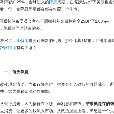
利率的0.25%，全球进入的
降息
周期，在“滔天洪水”下美股也走
看，每一轮降息周期都会都会对应一个牛市。
国联邦储备委员会宣布下调联邦基金目标利率25BP至2.00%
–
场，美联储同时结束缩表 。
放水了，
比特币
将会迎来新的机遇。抄个币真TM难，经济学基
跟
比特币
有啥关系？
一、何为降息
改变现金流动。当银行降息时，把资金存入银行的收益减少，所
费，结果是资金流动性增加。
从银行提走，因为物价在上涨，而利息在降低，
结果就是存的钱
资去消费，让更多的钱流入市场。从政治层面上看，降息是一个央