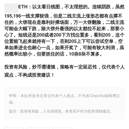
ETH：以太看日线图，不太理想的。连续阴跌，虽然
195,196一线支撑较强，但是二线主流上涨形态都有点撑不
住的，大饼现在是靠利好撑场面，万一大饼翻脸，二线主流
可能会大幅下跌，除大饼外最强的以太都拉不起来，那要小
心了。短线还是200或者200下方找位置多，看到205，这个
位置能飞起来就持有一下，否则205上下可以尝试空单，空
单如果进去也耐心一点，如果开奖了，可能有较大利润，虽
然概率比较小，但要抓住的话，10块8块不算多。
投资有风险，炒币需谨慎，策略有一定延迟性，仅代表个人
观点，不构成投资建议！
申明：本站所发布文章仅代表个人观点，不代表ChainXiu链嗅网立
场。
提示：投资有风险，入市须谨慎。本资讯不作为投资理财建议。