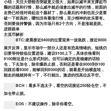
小结：关注大饼能否突破意义很大，如果以减半来支撑起币
圈的话题和行情，那么减半就必须拿出减半的行情，前面的
走势已经很对得起这个题材了，那么最后的冲刺也至少是要
破一下前高的，哪怕没有暴涨行情，至少精神的欢乐要有。
否则要保持警惕，因为市场只有2个方向，不是涨就是跌。
进群跟单
主流币解析
BTC:凌晨接近9400的位置迎来一波急跌，接近9000
展开反弹，显示市场中一部分人还是有恐高情绪的。短线仍
旧要等待较低位置进场，建议9100上下，具体价格看到
9100附近是什么形式到的。但可以确定的是稳健的话轻
仓，下去加仓，除非爆跌止损，否则还是看在9000到9100
回踩后看9300，能够回到9300的话，就看是开始横盘哇，
能走的稳就持有一下，不行就出。激进的找高位反手空。
BCH：看多不选太子，看空的话接近250轻仓空，不
加仓带止损。
EOS：不建议操作，除非你看空。