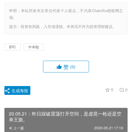
申明：本站所发布文章仅代表个人观点，不代表ChainXiu链嗅网立
场。
提示：投资有风险，入市须谨慎。本资讯不作为投资理财建议。
BTC
中本聪
赞
(0)
0
0
生成海报
20.05.21：昨日踩破震荡打开空间，是虚晃一枪还是空
单王旗。
上一篇
2020-05-21 17:19