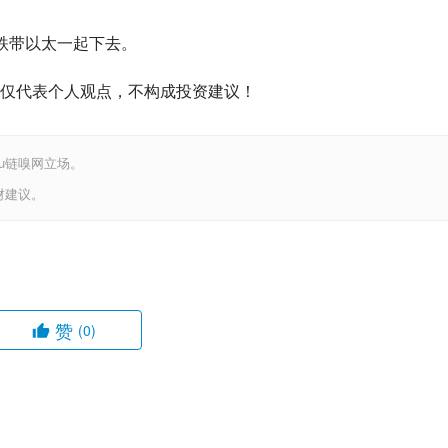
下跌带以太一起下去。
仅代表个人观点，不构成投资建议！
iu链嗅网立场。
财建议。
赞
(0)