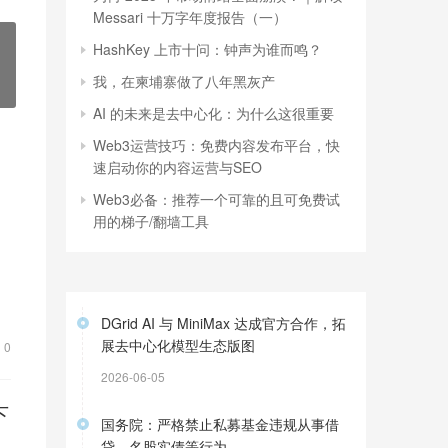
Messari 十万字年度报告（一）
HashKey 上市十问：钟声为谁而鸣？
我，在柬埔寨做了八年黑灰产
AI 的未来是去中心化：为什么这很重要
Web3运营技巧：免费内容发布平台，快
速启动你的内容运营与SEO
Web3必备：推荐一个可靠的且可免费试
用的梯子/翻墙工具
DGrid AI 与 MiniMax 达成官方合作，拓
展去中心化模型生态版图
0
2026-06-05
下
国务院：严格禁止私募基金违规从事借
贷、名股实债等行为