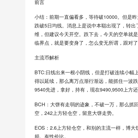
前言
小结：前期一直偏看多，等待破10000。但
跌破5日均线。消息上是说中本聪出现了，转出
维，但建议今天开空。跌下去，今天的空单就是
临界点，就是要变身了，怎么变无所谓，跟对了
主流币解析
BTC:日线出来一根小阴线，但是打破连续小幅
得以延续，那么离万点渐行渐远，能抓住一波跌
9540先进，拿好，持有，现在9490,9500
BCH：大饼有走弱的迹象，不破一万，那么抓
空，242上方轻仓空，留意大饼走势。
EOS：2.6上方轻仓空，和别的主流一样，博
损。有性价比。