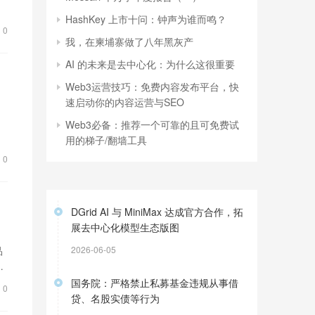
HashKey 上市十问：钟声为谁而鸣？
0
我，在柬埔寨做了八年黑灰产
AI 的未来是去中心化：为什么这很重要
Web3运营技巧：免费内容发布平台，快
速启动你的内容运营与SEO
Web3必备：推荐一个可靠的且可免费试
用的梯子/翻墙工具
0
DGrid AI 与 MiniMax 达成官方合作，拓
展去中心化模型生态版图
2026-06-05
品
损
国务院：严格禁止私募基金违规从事借
0
贷、名股实债等行为