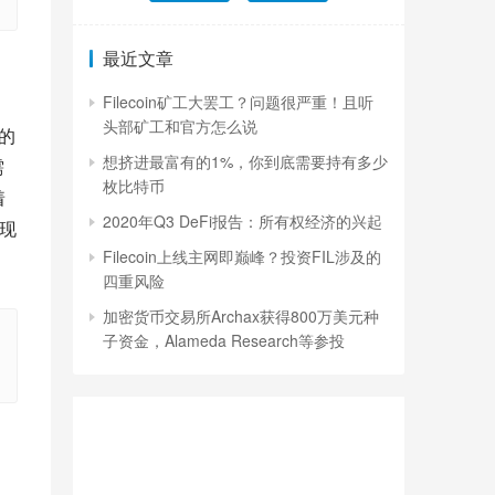
最近文章
。
Filecoin矿工大罢工？问题很严重！且听
头部矿工和官方怎么说
的
想挤进最富有的1%，你到底需要持有多少
需
枚比特币
着
2020年Q3 DeFi报告：所有权经济的兴起
现
Filecoin上线主网即巅峰？投资FIL涉及的
四重风险
加密货币交易所Archax获得800万美元种
子资金，Alameda Research等参投