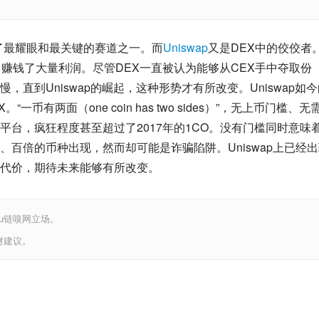
为了最耀眼和最关键的赛道之一。而
Uniswap
又是DEX中的佼佼者
赚钱了大量利润。尽管DEX一直被认为能够从CEX手中夺取份
直到Uniswap的崛起，这种形势才有所改变。Uniswap如今
币有两面（one coin has two sides）”，无上币门槛、无
上币平台，疯狂程度甚至超过了2017年的1CO。没有门槛同时意味
百倍的币种出现，然而却可能是诈骗陷阱。Uniswap上已经出
代价，期待未来能够有所改变。
iu链嗅网立场。
财建议。