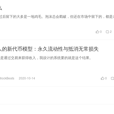
么
欢过后留下的大多是一地鸡毛。泡沫总会戳破，但还在市场中留下的，都是
0
2
始人的新代币模型：永久流动性与抵消无常损失
者是通过交易来获得收入，我设计的系统要的就是这个结果。
ockBeats
2020-10-14
0