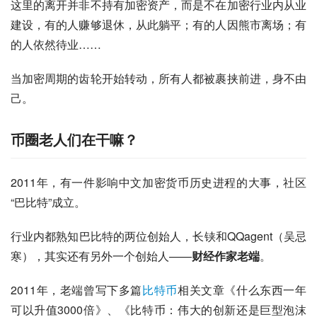
这里的离开并非不持有加密资产，而是不在加密行业内从业
建设，有的人赚够退休，从此躺平；有的人因熊市离场；有
的人依然待业……
当加密周期的齿轮开始转动，所有人都被裹挟前进，身不由
己。
币圈老人们在干嘛？
2011年，有一件影响中文加密货币历史进程的大事，社区
“巴比特”成立。
行业内都熟知巴比特的两位创始人，长铗和QQagent（吴忌
寒），其实还有另外一个创始人——
财经作家老端
。
2011年，老端曾写下多篇
比特币
相关文章《什么东西一年
可以升值3000倍》、《比特币：伟大的创新还是巨型泡沫 