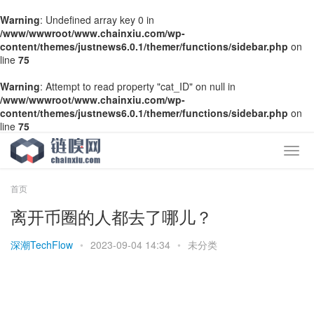
Warning
: Undefined array key 0 in
/www/wwwroot/www.chainxiu.com/wp-
content/themes/justnews6.0.1/themer/functions/sidebar.php
on
line
75
Warning
: Attempt to read property "cat_ID" on null in
/www/wwwroot/www.chainxiu.com/wp-
content/themes/justnews6.0.1/themer/functions/sidebar.php
on
line
75
首页
离开币圈的人都去了哪儿？
深潮TechFlow
•
2023-09-04 14:34
•
未分类