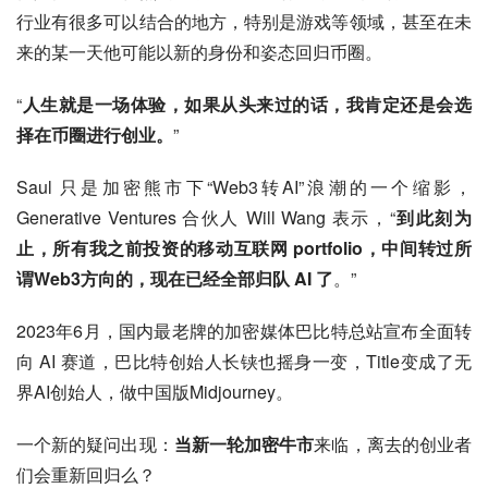
行业有很多可以结合的地方，特别是游戏等领域，甚至在未
来的某一天他可能以新的身份和姿态回归币圈。
“
人生就是一场体验，如果从头来过的话，我肯定还是会选
择在币圈进行创业。
”
Saul 只是加密熊市下“Web3转AI”浪潮的一个缩影，
Generative Ventures 合伙人 Will Wang 表示，“
到此刻为
止，所有我之前投资的移动互联网 portfolio，中间转过所
谓Web3方向的，现在已经全部归队 AI 了
。”
2023年6月，国内最老牌的加密媒体巴比特总站宣布全面转
向 AI 赛道，巴比特创始人长铗也摇身一变，Title变成了无
界AI创始人，做中国版Midjourney。
一个新的疑问出现：
当新一轮加密牛市
来临，离去的创业者
们会重新回归么？