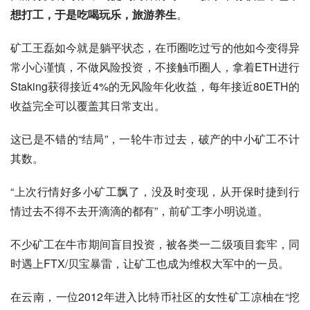
想打工，于是吃喝玩乐，旅游养生
。
矿工王磊如今就是躺平状态，在币圈吃过亏的他如今变得异
常小心谨慎，不做风险投资，不接触币圈人，拿着ETH进行
Staking获得接近4%的无风险年化收益，每年接近80ETH的
收益完全可以覆盖其日常支出。
这已是不错的“结局”，一轮牛市过去，破产的中小矿工不计
其数。
“上次行情好多小矿工飘了，没及时变现，从开保时捷到行
情过去不得不去开滴滴的都有”，前矿工李小明说道。
不少矿工在牛市期间盲目投资，被各类一二级项目套牢，同
时遇上FTX/贝宝暴雷，让矿工也成为维权大军中的一员。
在云南，一位2012年进入比特币社区的女性矿工凉柚在“挖