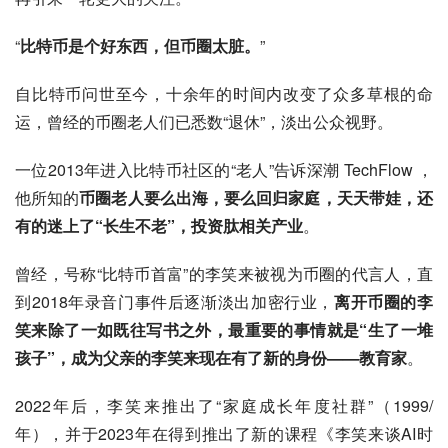
“
比特币是个好东西，但币圈太脏。
”
自比特币问世至今，十余年的时间内改变了众多草根的命
运，曾经的币圈老人们已悉数“退休”，淡出公众视野。
一位2013年进入比特币社区的“老人”告诉深潮 TechFlow ，
他所知的
币圈老人要么出海，要么回归家庭，天天带娃，还
有的迷上了“长生不老”，投资肽相关产业
。
曾经，号称“比特币首富”的李笑来被视为币圈的代言人，直
到2018年录音门事件后逐渐淡出加密行业，
离开币圈的李
笑来除了一如既往写书之外，最重要的事情就是“生了一堆
孩子”，成为父亲的李笑来现在有了新的身份——教育家
。
2022年后，李笑来推出了“家庭成长年度社群”（1999/
年），并于2023年在得到推出了新的课程《李笑来谈AI时