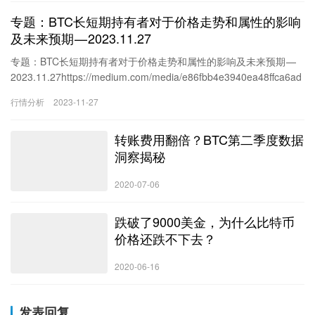
法预测的，本推文只是结合过往历史数据给出的非标准答案，既不
专题：BTC长短期持有者对于价格走势和属性的影响
能作为必然会发生的事情，也不能作为价格判断标准，更不能作为
开单指引，同时也没有看空市场的意思，本推文指标更适用于标普
及未来预期 — 2023.11.27
500，部分…
专题：BTC长短期持有者对于价格走势和属性的影响及未来预期 —
2023.11.27https://medium.com/media/e86fbb4e3940ea48ffca6ad
53994290f/href目前整个市场的价格走势还和之前预期的差不多，
行情分析
2023-11-27
除非是有新的利好或者是利空的信息才能较大幅度的改变价格，在
这之前震荡仍然是较大的可能。主要的原因就是在于博弈性上，都
转账费用翻倍？BTC第二季度数据
知道这一次币市的主要上涨是由BTC的现货ETF带动起来的，虽然到
现在还是没有明确的通过信息，但市场已经在下注2024年1月10日
洞察揭秘
会通过了…
2020-07-06
跌破了9000美金，为什么比特币
价格还跌不下去？
2020-06-16
发表回复