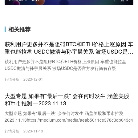
相关推荐
获利用户更多并不是阻碍BTC和ETH价格上涨原因 车
重也能拉盘 USDC撇清与孙宇晨关系 波场USDC是否
官方发行尚有存疑 — 2023.12.1
获利用户更多并不是阻碍BTC和ETH价格上涨原因 车重也能拉盘
USDC撇清与孙宇晨关系 波场USDC是否官方发行尚有存疑 —
2023.12.1https://medium.com/media/af39d593ed1945c963e9857
行情分析
2023-12-01
aaf43d981/href今天看到一个数据觉得挺有意思的，想和大家分享
一下，这个数据叫Bitcoin Percent Supply in Profit，翻译就是流通中
大型专题 如果有“最后一跌” 会在何时发生 涵盖美股
BTC的获利占比，这个数据体现出的是有记录的在上一次移动过的
BTC目前低于市场价格的百分比，说…
和币市推测 — 2023.11.13
大型专题 如果有“最后一跌” 会在何时发生 涵盖美股和币市推测 —
2023.11.13https://medium.com/media/aeab5011ce378c3db043c4
e4a8f7eadf/href首先要先明确，这篇推文完全是建立在假设还有“最
行情分析
2023-11-13
后一跌”的基础上，但是不是真有最后一跌，或者最后几跌是完全无