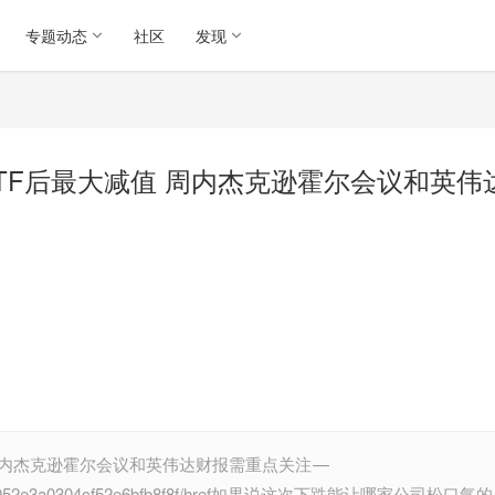
专题动态
社区
发现
TF后最大减值 周内杰克逊霍尔会议和英伟
周内杰克逊霍尔会议和英伟达财报需重点关注 —
ddcb6ae052e3a0304cf52e6bfb8f8f/href如果说这次下跌能让哪家公司松口气的