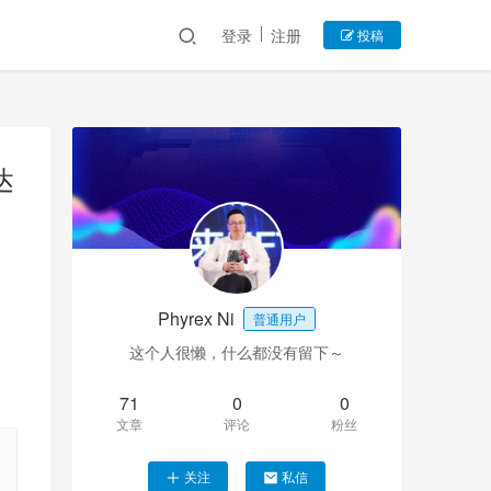
登录
注册
投稿
达
Phyrex Ni
普通用户
这个人很懒，什么都没有留下～
71
0
0
文章
评论
粉丝
关注
私信