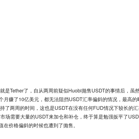
Tether了，自从两周前疑似Huobi抛售USDT的事情后，虽
三个月赚了10亿美元，都无法阻挡USDT汇率偏斜的情况，最高的
持了两周的时间，这也是USDT在没有任何FUD情况下较长的汇
约市场需要大量的USDT来加仓和补仓，终于算是勉强扳平了USD
市值在价格偏斜的时候也遭到了抛售。