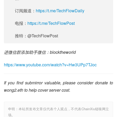
订阅频道：
https://t.me/TechFlowDaily
电报：
https://t.me/TechFlowPost
推特：@TechFlowPost
进微信群添加助手微信：blocktheworld
https://www.youtube.com/watch?v=Hw3UPp7TJoc
If you find submirror valuable, please consider donate to 
wong2.eth to help cover server cost.
申明：本站所发布文章仅代表个人观点，不代表ChainXiu链嗅网立
场。