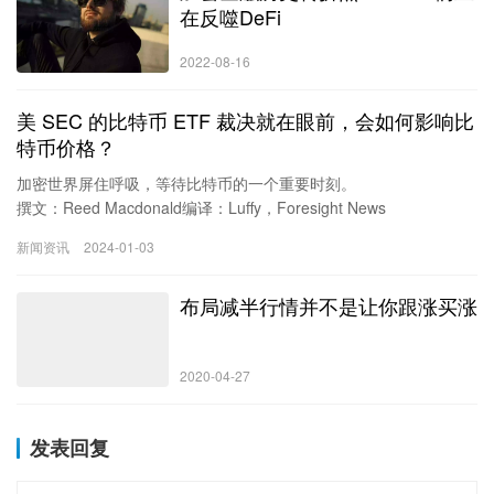
在反噬DeFi
2022-08-16
美 SEC 的比特币 ETF 裁决就在眼前，会如何影响比
特币价格？
加密世界屏住呼吸，等待比特币的一个重要时刻。
撰文：Reed Macdonald编译：Luffy，Foresight News
比特币在 2023 年上涨了超过 150%，这种势头俘获了华尔街的芳
新闻资讯
2024-01-03
心，导致华尔街各公司纷纷争相推出有史以来第一个比特币现货
ETF（交易所交易基金）。
布局减半行情并不是让你跟涨买涨
现在，所有人的目光都集中在美国证券交易委员会 （SEC）即将于
1 月 10 日做出的有关批准或拒绝现货比特币 ETF 的决定上。
从历史经验来看，这项裁决将对比特币的价格产生重大影响。
价格上涨的潜力
2020-04-27
比特币 ETF…
发表回复