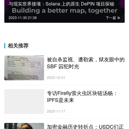
与现实世界接壤：Solana 上的原生 DePIN 项目探秘
2023-11-30 21:36
下一篇
相关推荐
被自杀监视、遭勒索，狱友眼中的
SBF 囚犯时光
2023-12-01
专访Firefly萤火虫区块链汤杨：
IPFS是未来
2020-11-17
加密金融历史转折点：USDC们正