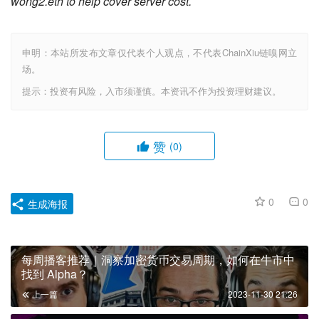
wong2.eth to help cover server cost.
申明：本站所发布文章仅代表个人观点，不代表ChainXiu链嗅网立
场。
提示：投资有风险，入市须谨慎。本资讯不作为投资理财建议。
赞
(0)
0
0
生成海报
每周播客推荐｜洞察加密货币交易周期，如何在牛市中
找到 Alpha？
上一篇
2023-11-30 21:26