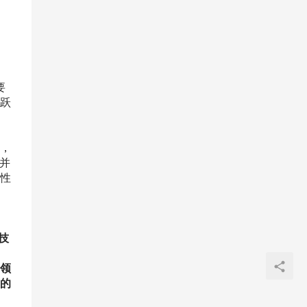
要
跃
，
，并
性
技
。
领
的