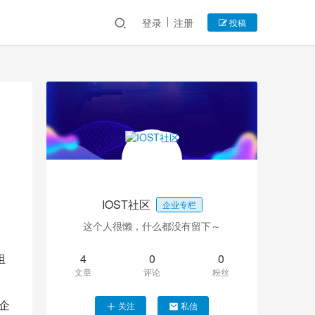
登录
注册
投稿
IOST社区
企业专栏
这个人很懒，什么都没有留下～
组
4
0
0
文章
评论
粉丝
企
关注
私信