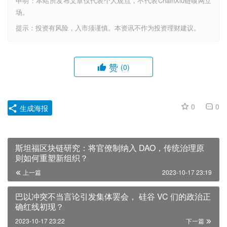
申明：本站所发布文章仅代表个人观点，不代表ChainXiu链嗅网立
场。
提示：投资有风险，入市须谨慎。本资讯不作为投资理财建议。
赞
(0)
0
0
生成海报
斯坦福区块链研究：将官僚制纳入 DAO，传统治理原
则如何重塑新组织？
上一篇
2023-10-17 23:19
巴以冲突不当言论引发集体罢会， 硅谷 VC 们的政治正
确红线初现？
2023-10-17 23:22
下一篇