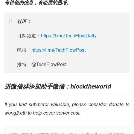
有价值的信息，有态度的思考。
社区：
订阅频道：
https://t.me/TechFlowDaily
电报：
https://t.me/TechFlowPost
推特：@TechFlowPost
进微信群添加助手微信：blocktheworld
If you find submirror valuable, please consider donate to 
wong2.eth to help cover server cost.