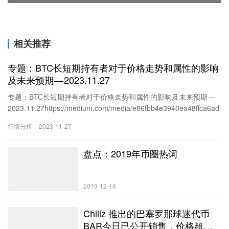
相关推荐
专题：BTC长短期持有者对于价格走势和属性的影响
及未来预期 — 2023.11.27
专题：BTC长短期持有者对于价格走势和属性的影响及未来预期 —
2023.11.27https://medium.com/media/e86fbb4e3940ea48ffca6ad
53994290f/href目前整个市场的价格走势还和之前预期的差不多，
行情分析
2023-11-27
除非是有新的利好或者是利空的信息才能较大幅度的改变价格，在
这之前震荡仍然是较大的可能。主要的原因就是在于博弈性上，都
盘点：2019年币圈热词
知道这一次币市的主要上涨是由BTC的现货ETF带动起来的，虽然到
现在还是没有明确的通过信息，但市场已经在下注2024年1月10日
会通过了…
2019-12-16
Chiliz 推出的巴塞罗那球迷代币
BAR今日已公开销售，价格超预